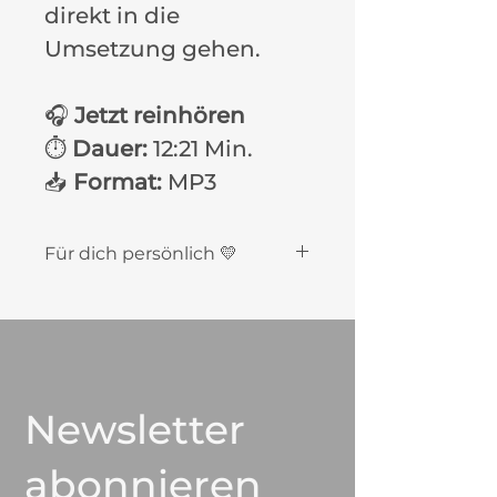
direkt in die
Umsetzung gehen.
🎧
Jetzt reinhören
⏱️
Dauer:
12:21 Min.
📥
Format:
MP3
Für dich persönlich 💛
Diese Meditation ist
ausschließlich für deine
private, persönliche Nutzung
bestimmt.
Bitte gib sie nicht
weiter, veröffentliche sie
Newsletter
nicht und nutze sie
nicht für
kommerzielle Zwecke.
Vielen
abonnieren
Dank, dass du meine Arbeit