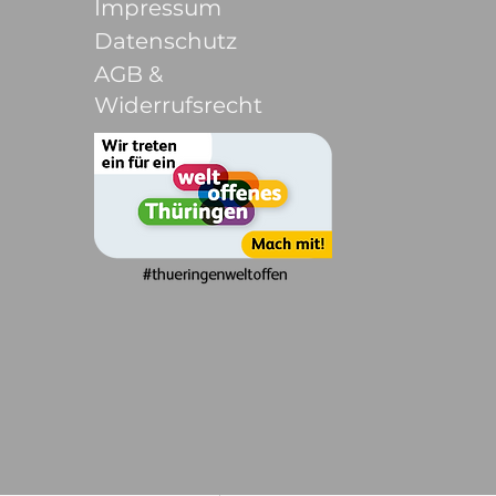
Impressum
Datenschutz
AGB &
Widerrufsrecht
PAKET-Preis: 3
Session à 1h
€
700
fgdfsgs
Gültig für 3 Monate
Sofort kaufen