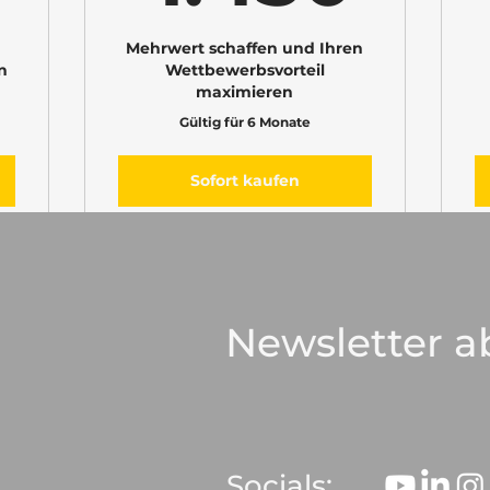
Mehrwert schaffen und Ihren
n
Wettbewerbsvorteil
maximieren
Gültig für 6 Monate
Sofort kaufen
Ich bin ein Vorteil
Newsletter a
Ich bin ein Vorteil
Ich bin ein Vorteil
Ich bin ein Vorteil
Socials: