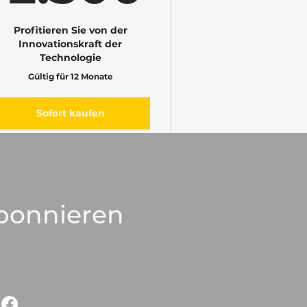
Profitieren Sie von der
Innovationskraft der
Technologie
Gültig für 12 Monate
Sofort kaufen
Ich bin ein Vorteil
bonnieren
Ich bin ein Vorteil
Ich bin ein Vorteil
Ich bin ein Vorteil
Ich bin ein Vorteil