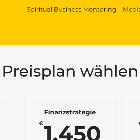
Spiritual Business Mentoring
Media
Preisplan wählen
Finanzstrategie
1.200€
1.4
€
1.450