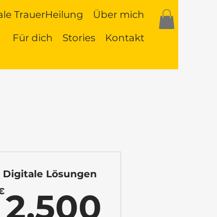
le TrauerHeilung
Über mich
Für dich
Stories
Kontakt
Digitale Lösungen
50€
2.500
€
2.500