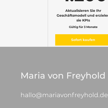
Aktualisieren Sie Ihr
Geschäftsmodell und erziele
sie KPIs
Gültig für 3 Monate
Sofort kaufen
Ich bin ein Vorteil
Maria von Freyhold
Ich bin ein Vorteil
Ich bin ein Vorteil
hallo@mariavonfreyhold.de