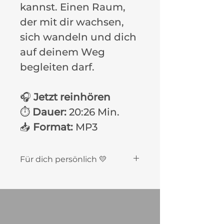
kannst. Einen Raum,
der mit dir wachsen,
sich wandeln und dich
auf deinem Weg
begleiten darf.
🎧
Jetzt reinhören
⏱️
Dauer:
20:26 Min.
📥
Format:
MP3
Für dich persönlich 💛
Diese Meditation ist
ausschließlich für deine
private, persönliche Nutzung
bestimmt
. Bitte gib sie nicht