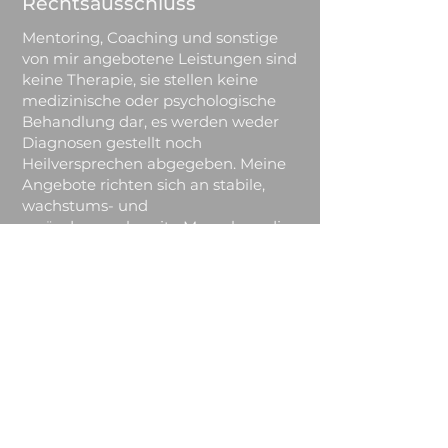
Rechtsausschluss
Mentoring, Coaching und sonstige
von mir angebotene Leistungen sind
keine Therapie, sie stellen keine
medizinische oder psychologische
Behandlung dar, es werden weder
Diagnosen gestellt noch
Heilversprechen abgegeben. Meine
Angebote richten sich an stabile,
wachstums- und
veränderungsbereite Menschen, die
über die Aktivierung ihrer eigenen
inneren Kräfte das Unmögliche
erreichen möchten, es ersetzt keinen
Arztbesuch und keine
psychologische Beratung!
Maria von Freyhold